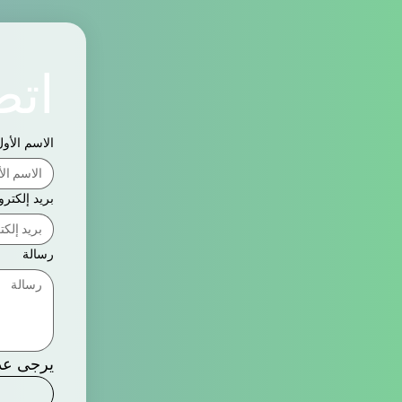
اتص
الاسم الأو
بريد إلكتر
رسالة
يرجى عد