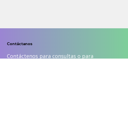
Contáctanos
Contáctenos para consultas o para
programar una cita. Estamos aquí para
ayudarle con sus necesidades quirúrgicas.
Contáctanos
Nombre de pila
*